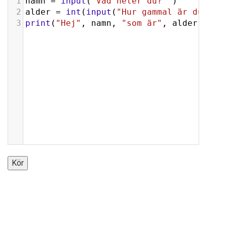
1
namn
=
input
(
"Vad heter du? "
)
2
alder
=
int
(
input
(
"Hur gammal är du? "
)
3
print
(
"Hej"
, 
namn
, 
"som är"
, 
alder
, 
"år