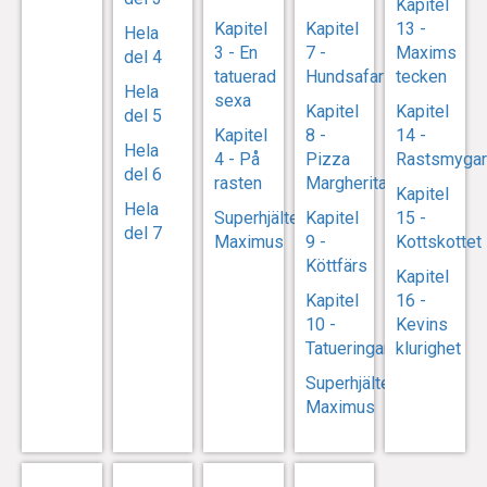
Kapitel
Kapitel
Kapitel
13 -
Hela
3 - En
7 -
Maxims
del 4
tatuerad
Hundsafari
tecken
Hela
sexa
Kapitel
Kapitel
del 5
Kapitel
8 -
14 -
Hela
4 - På
Pizza
Rastsmyga
del 6
rasten
Margherita
Kapitel
Hela
Superhjälten
Kapitel
15 -
del 7
Maximus
9 -
Kottskottet
Köttfärs
Kapitel
Kapitel
16 -
10 -
Kevins
Tatueringarna
klurighet
Superhjälten
Maximus