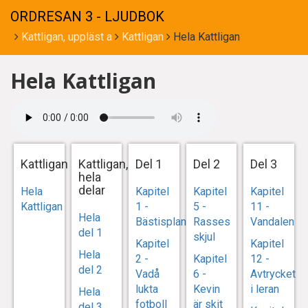
ORDRESAN 3 - LJUDBOK
Kattligan, uppläst a
Kattligan
Hela Kattligan
Hela Kattligan
Kattligan
Kattligan,
Del 1
Del 2
Del 3
hela
delar
Hela
Kapitel
Kapitel
Kapitel
Kattligan
1 -
5 -
11 -
Hela
Bästisplanen
Rasses
Vandalen
del 1
skjul
Kapitel
Kapitel
Hela
2 -
Kapitel
12 -
del 2
Vadå
6 -
Avtrycket
lukta
Kevin
i leran
Hela
fotboll
är skit
del 3