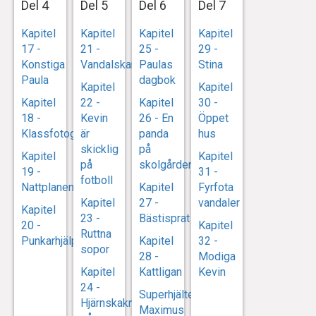
Del 4
Del 5
Del 6
Del 7
Kapitel
Kapitel
Kapitel
Kapitel
17 -
21 -
25 -
29 -
Konstiga
Vandalskandalen
Paulas
Stina
Paula
dagbok
Kapitel
Kapitel
Kapitel
22 -
Kapitel
30 -
18 -
Kevin
26 - En
Öppet
Klassfotografiet
är
panda
hus
skicklig
på
Kapitel
Kapitel
på
skolgården
19 -
31 -
fotboll
Nattplanen
Kapitel
Fyrfota
Kapitel
27 -
vandaler
Kapitel
23 -
Bästisprat
20 -
Kapitel
Ruttna
Punkarhjälpen
Kapitel
32 -
sopor
28 -
Modiga
Kapitel
Kattligan
Kevin
24 -
Superhjälten
Hjärnskakning
Maximus