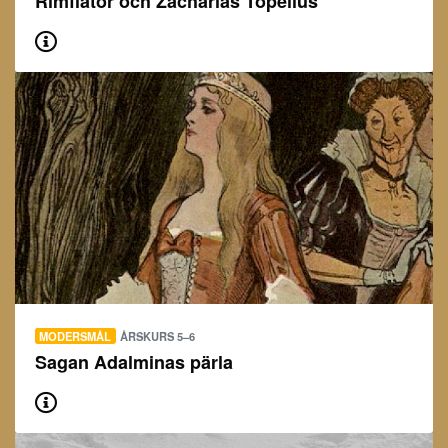
Rimflätor och Zacharias Topelius
MODERSMÅL
ÅRSKURS 5–6
Sagan Adalminas pärla