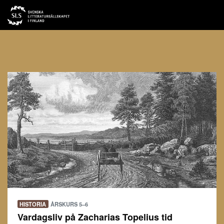
HISTORIA
ÅRSKURS 5–6
Vardagsliv på Zacharias Topelius tid