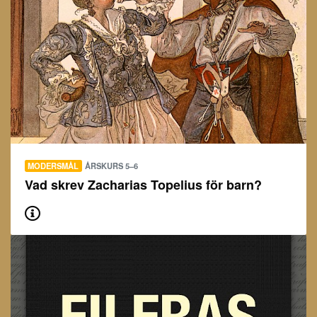
MODERSMÅL
ÅRSKURS 5–6
Vad skrev Zacharias Topelius för barn?