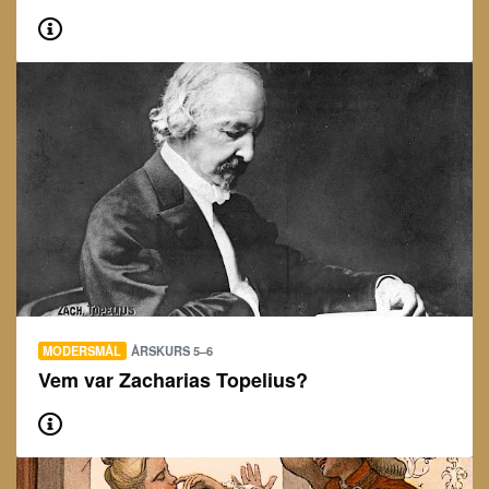
MODERSMÅL
ÅRSKURS 5–6
Vem var Zacharias Topelius?